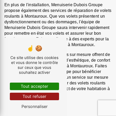
En plus de l'installation, Menuiserie Dubois Groupe
propose également des services de réparation de volets
roulants à Montauroux. Que vos volets présentent un
dysfonctionnement ou des dommages, l'équipe de
Menuiserie Dubois Groupe saura intervenir rapidement
pour remettre en état vos volets et assurer leur bon
fonctionnement. Faites confiance à des experts pour la
réparation de vos volets roulants à Montauroux.
En conclusion, les volets roulants sur mesure offrent de
Ce site utilise des cookies
nombreux avantages en termes d'esthétique, de confort
et vous donne le contrôle
et de sécurité pour votre maison à Montauroux. Faites
sur ceux que vous
appel à Menuiserie Dubois Groupe pour bénéficier
souhaitez activer
d'une installation de qualité et d'un service sur mesure
adapté à vos besoins. Optez pour des volets roulants
Tout accepter
sur mesure et transformez l'aspect de votre habitation à
Montauroux.
Tout refuser
Personnaliser
Accueil