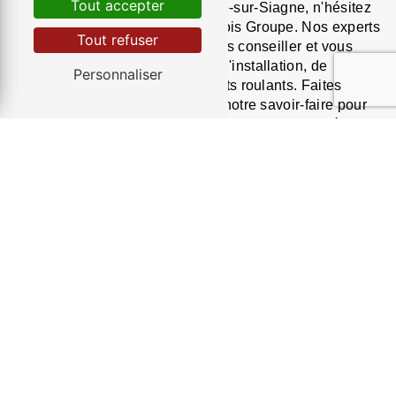
Tout accepter
pour votre maison à La-Roquette-sur-Siagne, n'hésitez
pas à contacter Menuiserie Dubois Groupe. Nos experts
Tout refuser
sont à votre disposition pour vous conseiller et vous
accompagner dans votre projet d'installation, de
Personnaliser
réparation ou d'entretien de volets roulants. Faites
confiance à notre expertise et à notre savoir-faire pour
des volets roulants sur mesure et de haute qualité.
Accueil
#contact-form