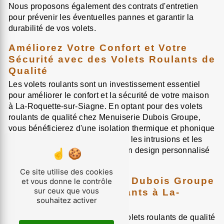
Nous proposons également des contrats d'entretien
pour prévenir les éventuelles pannes et garantir la
durabilité de vos volets.
Améliorez Votre Confort et Votre
Sécurité avec des Volets Roulants de
Qualité
Les volets roulants sont un investissement essentiel
pour améliorer le confort et la sécurité de votre maison
à La-Roquette-sur-Siagne. En optant pour des volets
roulants de qualité chez Menuiserie Dubois Groupe,
vous bénéficierez d'une isolation thermique et phonique
optimale, d'une protection contre les intrusions et les
intempéries, mais également d'un design personnalisé
qui valorisera votre habitation.
Ce site utilise des cookies
Contactez Menuiserie Dubois Groupe
et vous donne le contrôle
sur ceux que vous
pour Vos Volets Roulants à La-
souhaitez activer
Roquette-sur-Siagne
Si vous êtes à la recherche de volets roulants de qualité